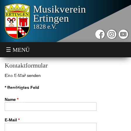
Musikverein
Ertingen
1828 e.V.
☰ MENÜ
AKTUELLES
Kontaktformular
Eine E-Mail senden
VEREIN
*
Benötigtes Feld
JUGEND
Name
*
TERMINE
SONSTIGES
E-Mail
*